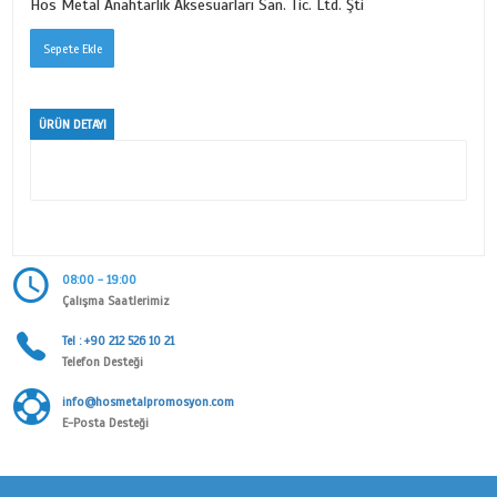
LÜKS KANCA ANAHTARLIK
Ürün Kodu
104 SL
Kategori
AKSESUAR SERİSİ
Alt Kategori
LÜKS KANCA ANAHTARLIK
Marka
Hos Metal Anahtarlık Aksesuarları San. Tic. Ltd. Şti
ÜRÜN DETAYI