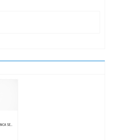
tarlık Aksesuarları San. Tic. Ltd. Şti
6mm.