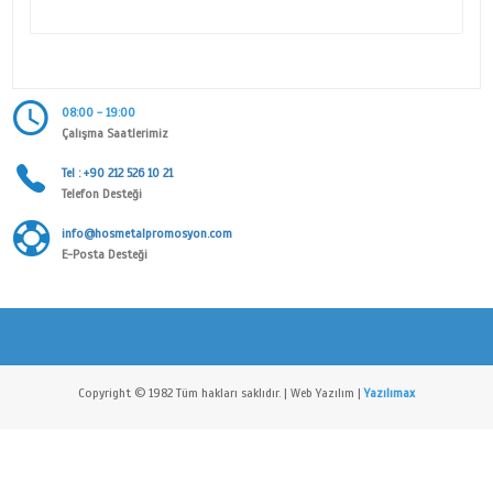
Alt Kategori
ANAHTAR KİMLİĞİ VE BAŞLIĞI
Marka
Hos Metal Anahtarlık Aksesuarları San. Tic. Ltd. Şti
ÜRÜN DETAYI
08:00 - 19:00