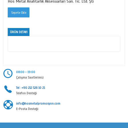
Bayrak SERİSİ
Ürün Kodu
3004
Kategori
MİNELİ ANAHTARLIK SERİSİ
Alt Kategori
BAYRAK SERİSİ
Marka
Hos Metal Anahtarlık Aksesuarları San. Tic. Ltd. Şti
ÜRÜN DETAYI