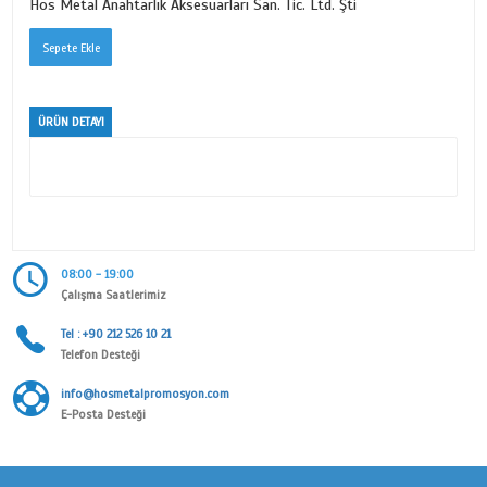
TAKIM SERİSİ
Ürün Kodu
3517
Kategori
MİNELİ ANAHTARLIK SERİSİ
Alt Kategori
TAKIM SERİSİ
Marka
Hos Metal Anahtarlık Aksesuarları San. Tic. Ltd. Şti
ÜRÜN DETAYI