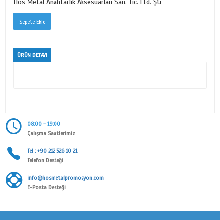
TRAFİK İŞARETLERİ
Ürün Kodu
3603
Kategori
MİNELİ ANAHTARLIK SERİSİ
Alt Kategori
TRAFİK İŞARETLERİ
Marka
Hos Metal Anahtarlık Aksesuarları San. Tic. Ltd. Şti
ÜRÜN DETAYI