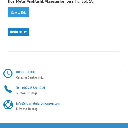
TAŞLI HARF SERİSİ
Ürün Kodu
1501
Kategori
KİŞİYE ÖZEL
Alt Kategori
TAŞLI HARF SERİSİ
Marka
Hos Metal Anahtarlık Aksesuarları San. Tic. Ltd. Şti
ÜRÜN DETAYI