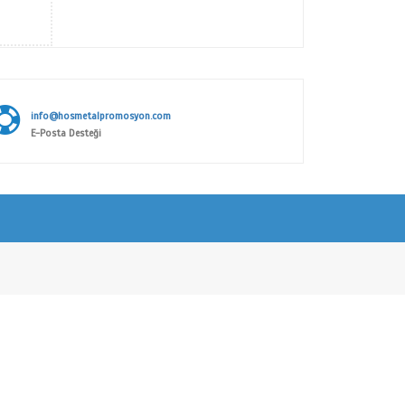
R PLAKA SERİSİ
İF ALINIZ
KAUÇUK KAN GRUPLARI