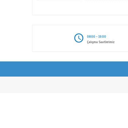
ŞEHİR PLAKA SERİSİ
ŞEHİ
TEKLİF ALINIZ
TEKL