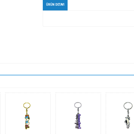
Hos Metal Anah
ÜRÜN DETAYI