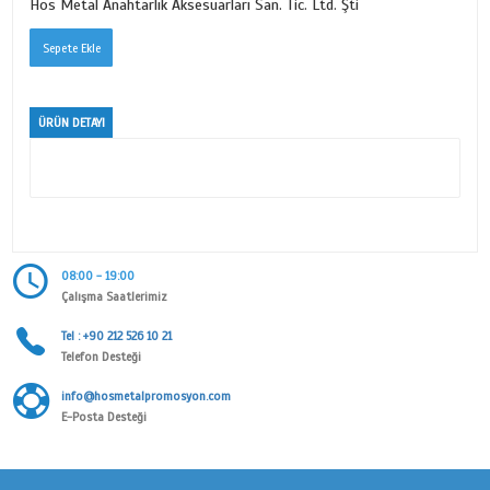
DERİLİ HARF SERİSİ
Ürün Kodu
1025
Kategori
KİŞİYE ÖZEL
Alt Kategori
DERİLİ HARF SERİSİ
Marka
Hos Metal Anahtarlık Aksesuarları San. Tic. Ltd. Şti
ÜRÜN DETAYI