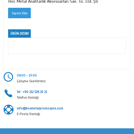
DERİLİ HARF SERİSİ
Ürün Kodu
1002
Kategori
KİŞİYE ÖZEL
Alt Kategori
DERİLİ HARF SERİSİ
Marka
Hos Metal Anahtarlık Aksesuarları San. Tic. Ltd. Şti
ÜRÜN DETAYI