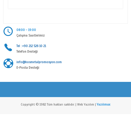
Alt Kategori
ANAHTAR KİMLİĞİ VE BAŞLIĞI
Marka
Hos Metal Anahtarlık Aksesuarları San. Tic. Ltd. Şti
ÜRÜN DETAYI
08:00 - 19:00