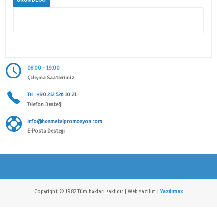
Kategori
AKSESUAR SERİSİ
Alt Kategori
AKSESUAR ANAHTARLIK
Marka
Hos Metal Anahtarlık Aksesuarları San. Tic. Ltd. Şti
ÜRÜN DETAYI