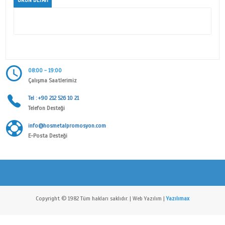
Kategori
AKSESUAR SERİSİ
Alt Kategori
AKSESUAR ANAHTARLIK
Marka
Hos Metal Anahtarlık Aksesuarları San. Tic. Ltd. Şti
ÜRÜN DETAYI